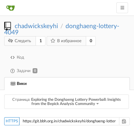
chadwickskeyhi
donghaeng-lottery-
/
4049
1
0
Следить
В избранное
Код
Задачи
0
Вики
Страница:
Exploring the Donghaeng Lottery Powerball: Insights
from the Bepick Analysis Community
HTTPS