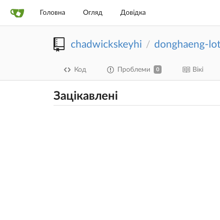
Головна
Огляд
Довідка
chadwickskeyhi
donghaeng-lo
/
Код
Проблеми
Вікі
0
Зацікавлені