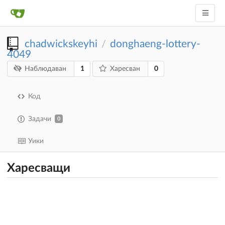
chadwickskeyhi
donghaeng-lottery-
/
4049
1
0
Наблюдаван
Харесван
Код
Задачи
0
Уики
Харесващи