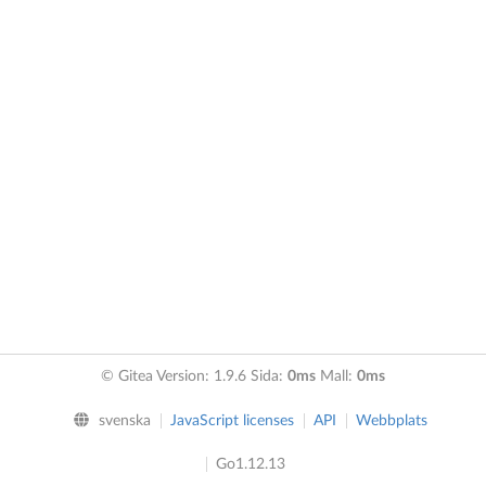
© Gitea Version: 1.9.6 Sida:
0ms
Mall:
0ms
svenska
JavaScript licenses
API
Webbplats
Go1.12.13