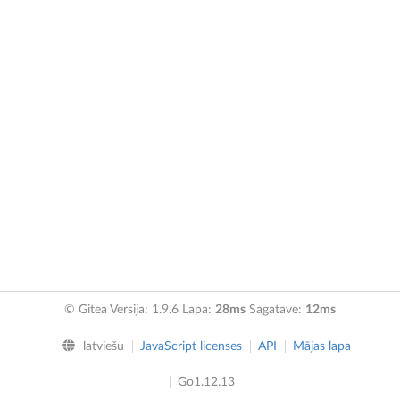
© Gitea Versija: 1.9.6 Lapa:
28ms
Sagatave:
12ms
latviešu
JavaScript licenses
API
Mājas lapa
Go1.12.13