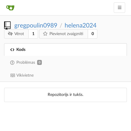
gregpoulin0989
helena2024
/
1
0
Vērot
Pievienot zvaigznīti
Kods
Problēmas
0
Vikivietne
Repozitorijs ir tukšs.