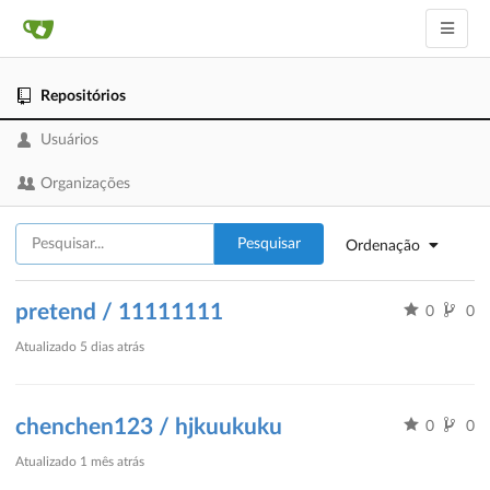
Repositórios
Usuários
Organizações
Pesquisar
Ordenação
pretend / 11111111
0
0
Atualizado
5 dias atrás
chenchen123 / hjkuukuku
0
0
Atualizado
1 mês atrás