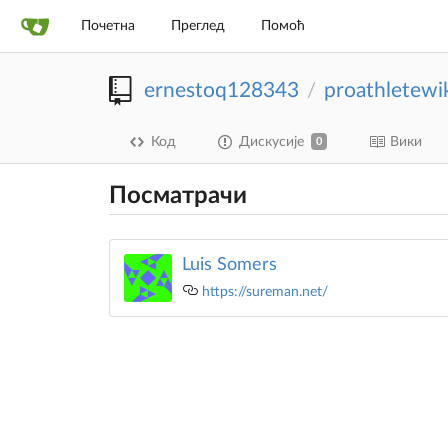
Почетна
Преглед
Помоћ
ernestoq128343
proathletewi
/
Код
Дискусије
Вики
0
Посматрачи
Luis Somers
https://sureman.net/