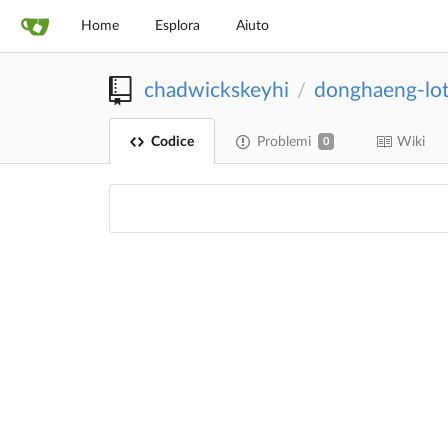
Home
Esplora
Aiuto
chadwickskeyhi
donghaeng-lo
/
Codice
Problemi
Wiki
0