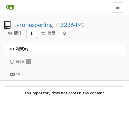
tyronesperling
2226491
/
1
0
關注
收藏
程式碼
問題
0
Wiki
This repository does not contain any content.