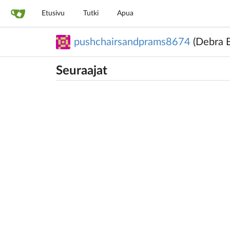
Etusivu
Tutki
Apua
pushchairsandprams8674
(Debra B
Seuraajat