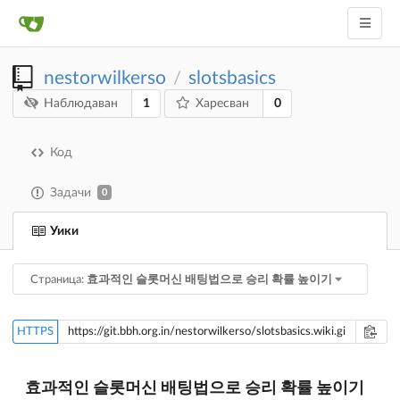
nestorwilkerso
slotsbasics
/
1
0
Наблюдаван
Харесван
Код
Задачи
0
Уики
Страница:
효과적인 슬롯머신 배팅법으로 승리 확률 높이기
HTTPS
효과적인 슬롯머신 배팅법으로 승리 확률 높이기