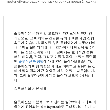
nestorwilkerso редактира тази страница
преди 1 година
슬롯머신은 온라인 및 오프라인 카지노에서 인기 있는
게임으로, 그 매력에는 간단한 규칙과 빠른 게임 진행
속도가 있습니다. 하지만 많은 플레이어가 슬롯머신에
서 수익을 올리기 위해서는 효과적인 배팅법이 필수적
이라는 점을 간과합니다. 이 글에서는 효과적인 슬롯
머신 배팅법, 전략, 그리고 이를 적용할 수 있는 플랫폼
인
슬롯머신 배팅법
에 대해 깊이 들어가보겠습니다.
슬롯머신의 배팅 방법을 제대로 이해하고 활용하는 것
이 게임의 결과에 큰 영향을 미칠 수 있기 때문입니다.
자, 그럼 슬롯머신의 세계로 들어가 보도록 하겠습니
다.
슬롯머신의 기본 이해
슬롯머신은 기본적으로 회전하는 릴(reel)과 그에 따라
화면에 표현되는 심볼(symbol)로 구성됩니다. 현대 슬