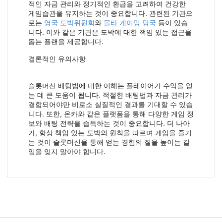
적인 자금 관리와 정기적인 환급을 고려하여 건강한
게임습관을 유지하는 것이 중요합니다. 관련된 기관으
로는
영국 도박위원회
와
몰타 게이밍 당국
등이 있습
니다. 이와 같은 기관은 도박에 대한 책임 있는 접근을
돕는 플랜을 제공합니다.
결론적인 유의사항
슬롯머신 배팅법에 대한 이해는 플레이어가 수익을 얻
는 데 큰 도움이 됩니다. 적절한 배팅법과 자금 관리가
결합되어야만 비로소 실질적인 결과를 기대할 수 있습
니다. 또한, 온카와 같은 플랫폼을 통해 다양한 게임 정
보와 배팅 전략을 습득하는 것이 중요합니다. 더 나아
가, 항상 책임 있는 도박의 원칙을 따르며 게임을 즐기
는 것이 슬롯머신을 통해 얻는 경험의 질을 높이는 길
임을 잊지 말아야 합니다.