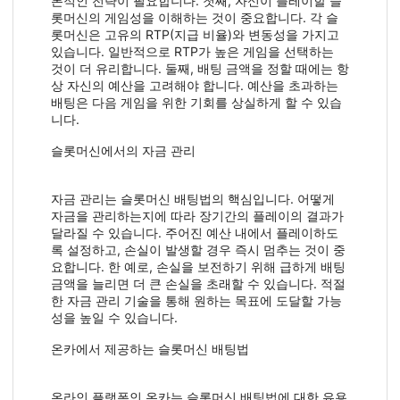
본적인 전략이 필요합니다. 첫째, 자신이 플레이할 슬
롯머신의 게임성을 이해하는 것이 중요합니다. 각 슬
롯머신은 고유의 RTP(지급 비율)와 변동성을 가지고
있습니다. 일반적으로 RTP가 높은 게임을 선택하는
것이 더 유리합니다. 둘째, 배팅 금액을 정할 때에는 항
상 자신의 예산을 고려해야 합니다. 예산을 초과하는
배팅은 다음 게임을 위한 기회를 상실하게 할 수 있습
니다.
슬롯머신에서의 자금 관리
자금 관리는 슬롯머신 배팅법의 핵심입니다. 어떻게
자금을 관리하는지에 따라 장기간의 플레이의 결과가
달라질 수 있습니다. 주어진 예산 내에서 플레이하도
록 설정하고, 손실이 발생할 경우 즉시 멈추는 것이 중
요합니다. 한 예로, 손실을 보전하기 위해 급하게 배팅
금액을 늘리면 더 큰 손실을 초래할 수 있습니다. 적절
한 자금 관리 기술을 통해 원하는 목표에 도달할 가능
성을 높일 수 있습니다.
온카에서 제공하는 슬롯머신 배팅법
온라인 플랫폼인 온카는 슬롯머신 배팅법에 대한 유용