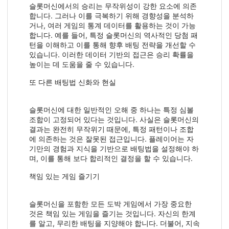
슬롯머신에서의 승리는 무작위성이 강한 요소에 의존
합니다. 그러나 이를 극복하기 위해 경향성을 분석하
거나, 여러 게임의 통계 데이터를 활용하는 것이 가능
합니다. 예를 들어, 특정 슬롯머신의 역사적인 당첨 패
턴을 이해하고 이를 통해 향후 배팅 전략을 개선할 수
있습니다. 이러한 데이터 기반의 접근은 승리 확률을
높이는 데 도움을 줄 수 있습니다.
또 다른 배팅법 신화와 현실
슬롯머신에 대한 일반적인 오해 중 하나는 특정 심볼
조합이 고정되어 있다는 것입니다. 사실은 슬롯머신의
결과는 완전히 무작위기 때문에, 특정 패턴이나 조합
에 의존하는 것은 잘못된 접근입니다. 플레이어는 자
기만의 경험과 지식을 기반으로 배팅법을 설정해야 하
며, 이를 통해 보다 합리적인 결정을 할 수 있습니다.
책임 있는 게임 즐기기
슬롯머신을 포함한 모든 도박 게임에서 가장 중요한
것은 책임 있는 게임을 즐기는 것입니다. 자신의 한계
를 알고, 무리한 배팅을 지양해야 합니다. 더불어, 지속