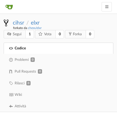
cihsr
elxr
/
forkato da
chess/elxr
1
0
0
Segui
Vota
Forka
Codice
Problemi
0
Pull Requests
0
Rilasci
0
Wiki
Attività