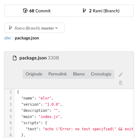
68
Commit
2
Rami (Branch)
Ramo (Branch):
master
elxr
package.json
/
package.json
330B
Originale
Permalink
Blame
Cronologia
1
2
"name"
: 
"elxr"
3
"version"
: 
"1.0.0"
4
"description"
: 
""
5
"main"
: 
"index.js"
6
"scripts"
7
"test"
: 
"echo \"Error: no test specified\" && exit 1
8