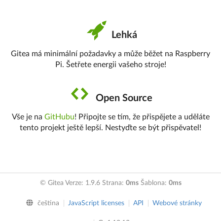
Lehká
Gitea má minimální požadavky a může běžet na Raspberry
Pi. Šetřete energii vašeho stroje!
Open Source
Vše je na
GitHubu
! Připojte se tím, že přispějete a uděláte
tento projekt ještě lepší. Nestyďte se být přispěvatel!
© Gitea Verze: 1.9.6 Strana:
0ms
Šablona:
0ms
čeština
JavaScript licenses
API
Webové stránky